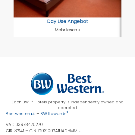
Day Use Angebot
Mehr lesen »
Each BWH® Hotels property is independently owned and
operated.
®
Bestwestern.it
–
BW Rewards
VAT: 03978470270
CIR: 37141 –
CIN: IT031007A1UADHMMLJ