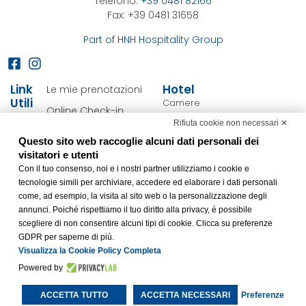
Telefono:
+39 0481 82166
Fax: +39 0481 31658
Part of HNH Hospitality Group
Link
Hotel
Le mie prenotazioni
Utili
Camere
Online Check-in
Servizi
Rifiuta cookie non necessari ✕
Cookie Policy
Personalizza soggiorno
Questo sito web raccoglie alcuni dati personali dei
Privacy Policy
visitatori e utenti
Offerte
Con il tuo consenso, noi e i nostri partner utilizziamo i cookie e
FAQ
Gorizia & Dintorni
tecnologie simili per archiviare, accedere ed elaborare i dati personali
Dichiarazione di
come, ad esempio, la visita al sito web o la personalizzazione degli
accessibilità
annunci. Poiché rispettiamo il tuo diritto alla privacy, è possibile
scegliere di non consentire alcuni tipi di cookie. Clicca su preferenze
Modifica preferenze
GDPR per saperne di più.
Cookie
Visualizza la Cookie Policy Completa
Powered by
Realizzato da
BWH Hotels Italia S.c.p.a. – Società Benefit ©
All Rights
Reserved.
ACCETTA TUTTO
ACCETTA NECESSARI
Preferenze