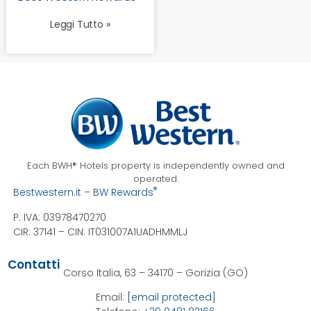
Leggi Tutto »
Each BWH® Hotels property is independently owned and
operated.
®
Bestwestern.it
–
BW Rewards
P. IVA: 03978470270
CIR: 37141 –
CIN: IT031007A1UADHMMLJ
Contatti
Corso Italia, 63 – 34170 – Gorizia (GO)
Email:
[email protected]